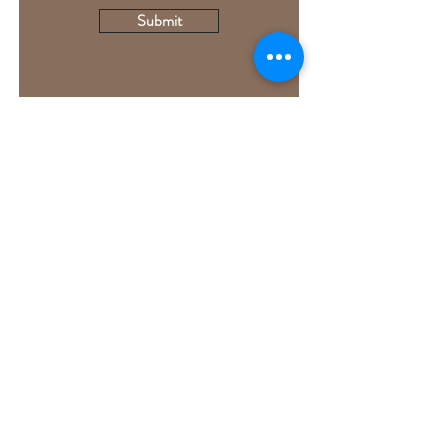
Submit
YURTE IN LANGA
Società Agricola Maian S.S.
Via Castino 1
12050 BOSIA (CN)
P.I.
03450390046
REA CN-291701
CIN IT004026B5TGPJWM9Z
Cod. struttura 402955
Codice regione 004026-AGR-00002
Privacy